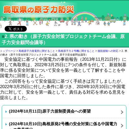
■
2. 県の動き（原子力安全対策プロジェクトチーム会議、原
子力安全顧問会議等）
トップページ
>
島根原子力発電所に関すること
>
島根原子力２号機に関すること
>
後段規制への対応
> 2. 県
の動き（原子力安全対策プロジェクトチーム会議、原子力安全顧問会議等）
安全協定に基づく中国電力の事前報告（2013年11月21日付）に
対して鳥取県は、2022年3月25日に7つの条件を付して、新規制基
準に係る安全対策について安全を第一義として了解することを中
国電力に回答しました。
この回答をもって安全協定に基づく手続きは完了しましたが、
2022年3月25日に付した条件に基づき、2024年10月10日に中国電
力に対して、安全を第一義として、責任ある対応を求める意見を
提出しました。
(2024年10月11日)原子力規制委員会への要望
(2024年10月10日)島根原発2号機の安全対策に係る中国電力