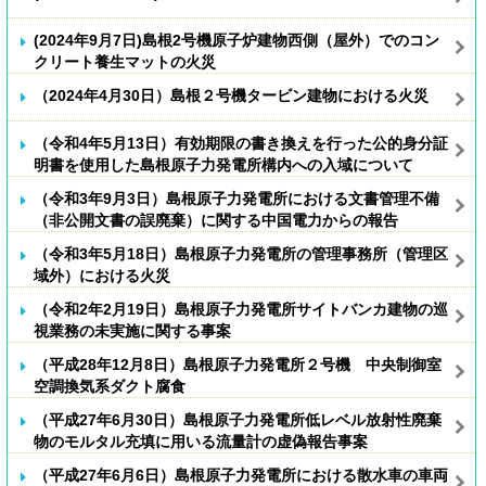
(2024年9月7日)島根2号機原子炉建物西側（屋外）でのコン
クリート養生マットの火災
（2024年4月30日）島根２号機タービン建物における火災
（令和4年5月13日）有効期限の書き換えを行った公的身分証
明書を使用した島根原子力発電所構内への入域について
（令和3年9月3日）島根原子力発電所における文書管理不備
（非公開文書の誤廃棄）に関する中国電力からの報告
（令和3年5月18日）島根原子力発電所の管理事務所（管理区
域外）における火災
（令和2年2月19日）島根原子力発電所サイトバンカ建物の巡
視業務の未実施に関する事案
（平成28年12月8日）島根原子力発電所２号機 中央制御室
空調換気系ダクト腐食
（平成27年6月30日）島根原子力発電所低レベル放射性廃棄
物のモルタル充填に用いる流量計の虚偽報告事案
（平成27年6月6日）島根原子力発電所における散水車の車両