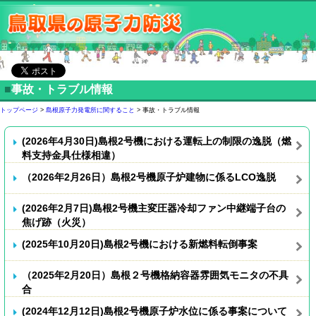
■
事故・トラブル情報
トップページ
>
島根原子力発電所に関すること
> 事故・トラブル情報
(2026年4月30日)島根2号機における運転上の制限の逸脱（燃
料支持金具仕様相違）
（2026年2月26日）島根2号機原子炉建物に係るLCO逸脱
(2026年2月7日)島根2号機主変圧器冷却ファン中継端子台の
焦げ跡（火災）
(2025年10月20日)島根2号機における新燃料転倒事案
（2025年2月20日）島根２号機格納容器雰囲気モニタの不具
合
(2024年12月12日)島根2号機原子炉水位に係る事案について