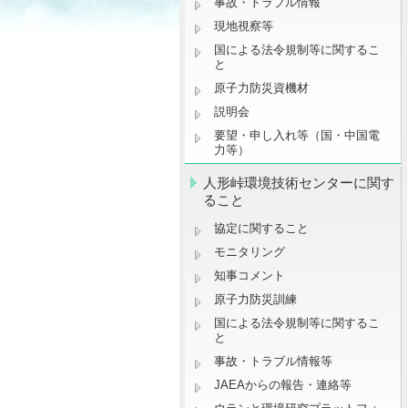
事故・トラブル情報
現地視察等
国による法令規制等に関するこ
と
原子力防災資機材
説明会
要望・申し入れ等（国・中国電
力等）
人形峠環境技術センターに関す
ること
協定に関すること
モニタリング
知事コメント
原子力防災訓練
国による法令規制等に関するこ
と
事故・トラブル情報等
JAEAからの報告・連絡等