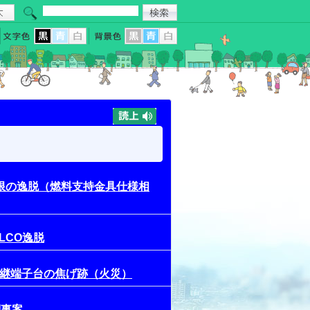
の制限の逸脱（燃料支持金具仕様相
LCO逸脱
ン中継端子台の焦げ跡（火災）
倒事案