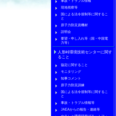
事故・トラブル情報
現地視察等
国による法令規制等に関するこ
と
原子力防災資機材
説明会
要望・申し入れ等（国・中国電
力等）
人形峠環境技術センターに関す
ること
協定に関すること
モニタリング
知事コメント
原子力防災訓練
国による法令規制等に関するこ
と
事故・トラブル情報等
JAEAからの報告・連絡等