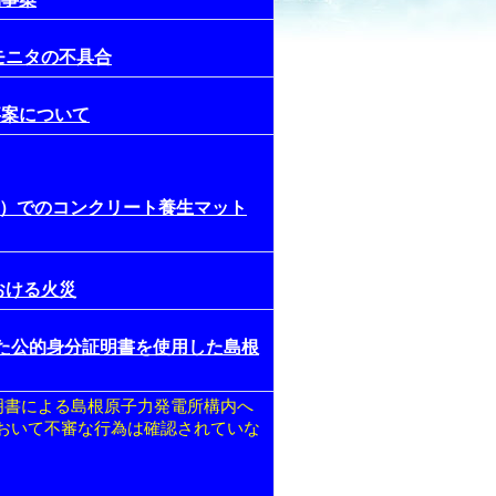
気モニタの不具合
る事案について
屋外）でのコンクリート養生マット
おける火災
った公的身分証明書を使用した島根
明書による島根原子力発電所構内へ
おいて不審な行為は確認されていな