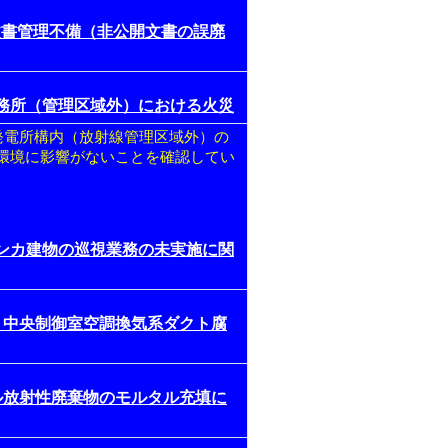
文書管理不備（非公開文書の誤廃
事務所（管理区域外）における火災
発電所構内（放射線管理区域外）の
環境に影響がないことを確認してい
バンカ建物の巡視業務の未実施に関
機 中央制御室空調換気系ダクト腐
ベル放射性廃棄物のモルタル充填に