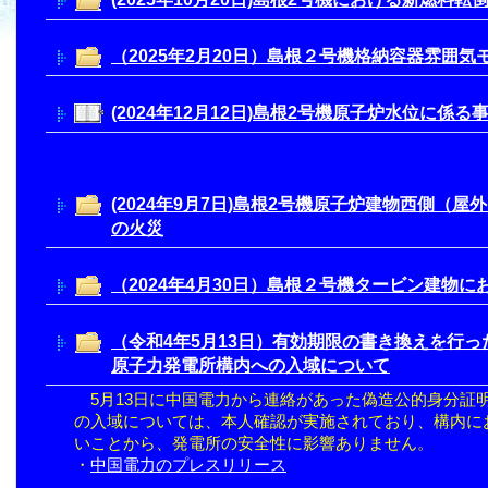
（2025年2月20日）島根２号機格納容器雰囲
(2024年12月12日)島根2号機原子炉水位に係
(2024年9月7日)島根2号機原子炉建物西側（
の火災
（2024年4月30日）島根２号機タービン建物に
（令和4年5月13日）有効期限の書き換えを行
原子力発電所構内への入域について
5月13日に中国電力から連絡があった偽造公的身分証
の入域については、本人確認が実施されており、構内に
いことから、発電所の安全性に影響ありません。
・
中国電力のプレスリリース