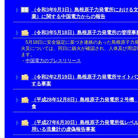
（令和3年9月3日）島根原子力発電所における
棄）に関する中国電力からの報告
（令和3年5月18日）島根原子力発電所の管理
5月18日に安全協定に基づき連絡のあった島根原子力
火災については、同日に鎮火が確認され、人体及び周辺
ます。
・
中国電力のプレスリリース
（令和2年2月19日）島根原子力発電所サイト
する事案
（平成28年12月8日）島根原子力発電所２号
食
（平成27年6月30日）島根原子力発電所低レ
用いる流量計の虚偽報告事案