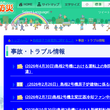
Select Language
▼
ツイート
トップページ
>
島根原子力発電所に関すること
> 事故・トラブル情報
事故・トラブル情報
(2026年4月30日)島根2号機における運転上
違）
（2026年2月26日）島根2号機原子炉建物に係る
(2026年2月7日)島根2号機主変圧器冷却ファ
(2025年10月20日)島根2号機における新燃料転