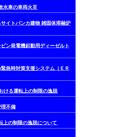
る散水車の車両火災
るサイトバンカ建物 雑固体溶融炉
タービン発電機起動用ディーゼルト
機の緊急時対策支援システム（ＥＲ
における運転上の制限の逸脱
管理不備
運転上の制限の逸脱について