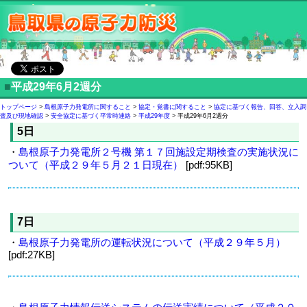
■
平成29年6月2週分
トップページ
>
島根原子力発電所に関すること
>
協定・覚書に関すること
>
協定に基づく報告、回答、立入調
査及び現地確認
>
安全協定に基づく平常時連絡
>
平成29年度
> 平成29年6月2週分
5日
・
島根原子力発電所２号機 第１７回施設定期検査の実施状況に
ついて（平成２９年５月２１日現在）
[pdf:95KB]
7日
・
島根原子力発電所の運転状況について（平成２９年５月）
[pdf:27KB]