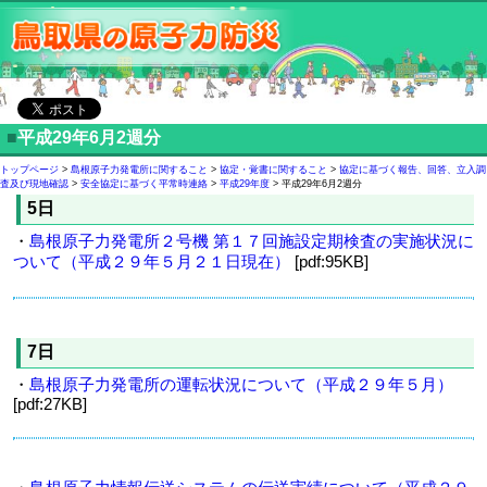
■
平成29年6月2週分
トップページ
>
島根原子力発電所に関すること
>
協定・覚書に関すること
>
協定に基づく報告、回答、立入調
査及び現地確認
>
安全協定に基づく平常時連絡
>
平成29年度
> 平成29年6月2週分
5日
・
島根原子力発電所２号機 第１７回施設定期検査の実施状況に
ついて（平成２９年５月２１日現在）
[pdf:95KB]
7日
・
島根原子力発電所の運転状況について（平成２９年５月）
[pdf:27KB]