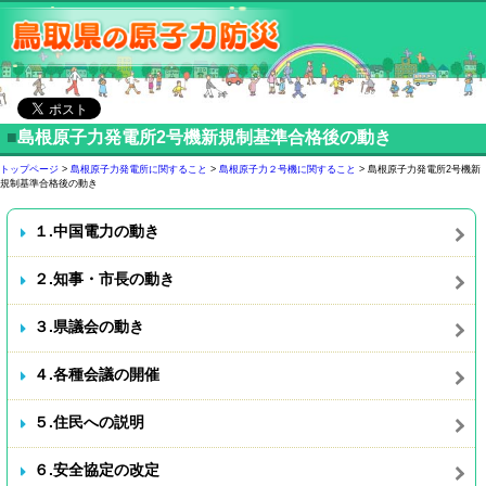
■
島根原子力発電所2号機新規制基準合格後の動き
トップページ
>
島根原子力発電所に関すること
>
島根原子力２号機に関すること
> 島根原子力発電所2号機新
規制基準合格後の動き
１.中国電力の動き
２.知事・市長の動き
３.県議会の動き
４.各種会議の開催
５.住民への説明
６.安全協定の改定