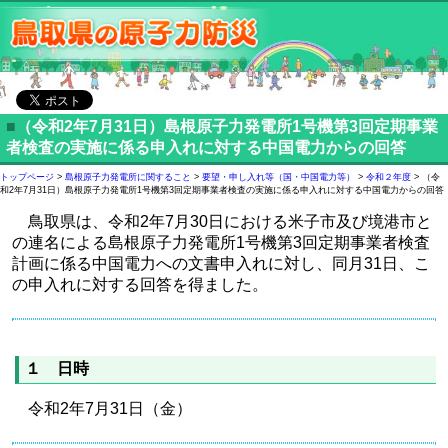
■
（令和2年7月31日）島根原子力発電所1号機第3回定期事業
者検査の実施に係る申入れに対する中国電力からの回答
トップページ
>
島根原子力発電所に関すること
>
要望・申し入れ等（国・中国電力等）
>
令和２年度
> （令
和2年7月31日）島根原子力発電所1号機第3回定期事業者検査の実施に係る申入れに対する中国電力からの回答
鳥取県は、令和2年7月30日における米子市及び境港市と
の連名による島根原子力発電所1号機第3回定期事業者検査
計画に係る中国電力への文書申入れに対し、同月31日、こ
の申入れに対する回答を得ました。
１ 日時
令和2年7月31日（金）