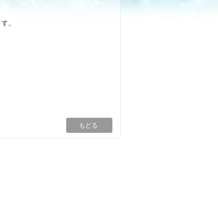
ます。
。
もどる