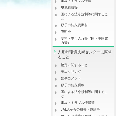
事故・トラブル情報
現地視察等
国による法令規制等に関するこ
と
原子力防災資機材
説明会
要望・申し入れ等（国・中国電
力等）
人形峠環境技術センターに関す
ること
協定に関すること
モニタリング
知事コメント
原子力防災訓練
国による法令規制等に関するこ
と
事故・トラブル情報等
JAEAからの報告・連絡等