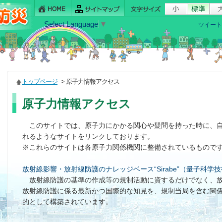
Select Language
▼
ツイート
トップページ
> 原子力情報アクセス
原子力情報アクセス
このサイトでは、原子力にかかる関心や疑問を持った時に、自
れるようなサイトをリンクしております。
※これらのサイトは各原子力関係機関に整備されているもので
放射線影響・放射線防護のナレッジベース“Sirabe”（量子科学
放射線防護の基準の作成等の規制活動に資するだけでなく、
放射線防護に係る最新かつ国際的な知見を、規制当局を含む関
的として構築されています。