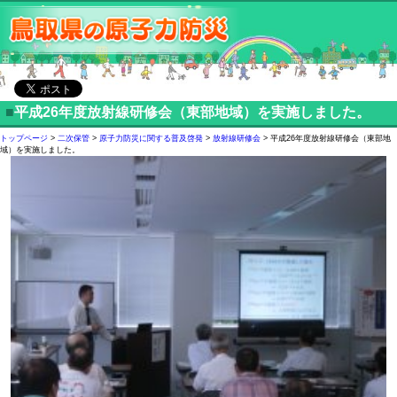
■
平成26年度放射線研修会（東部地域）を実施しました。
トップページ
>
二次保管
>
原子力防災に関する普及啓発
>
放射線研修会
> 平成26年度放射線研修会（東部地
域）を実施しました。