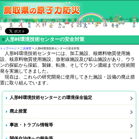
■
人形峠環境技術センターの安全対策
トップページ
>
二次保管
> 人形峠環境技術センターの安全対策
人形峠環境技術センターには、加工施設、核燃料物質使用施
設、核原料物質使用施設、放射線施設及び鉱山施設があり、ウラ
ンの探鉱から採鉱、製錬、転換、そしてウラン濃縮までの技術開
発を実施してきました。
現在は、これらの研究開発に使用してきた施設・設備の廃止措
置に取り組んでいます。
人形峠環境技術センターとの環境保全協定
廃止措置
事故・トラブル情報等
関係自治体への報告等