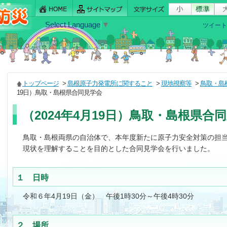
Select Language
▼
ツイート
トップページ
>
島根原子力発電所に関すること
>
現地視察等
>
鳥取・島
19日）鳥取・島根県合同見学会
（2024年4月19日）鳥取・島根県合
鳥取・島根両県の自治体で、本年度新たに原子力安全対策の担
現状を理解することを目的とした合同見学会を行いました。
１ 日時
令和６年4月19日（金） 午後1時30分～午後4時30分
２ 場所