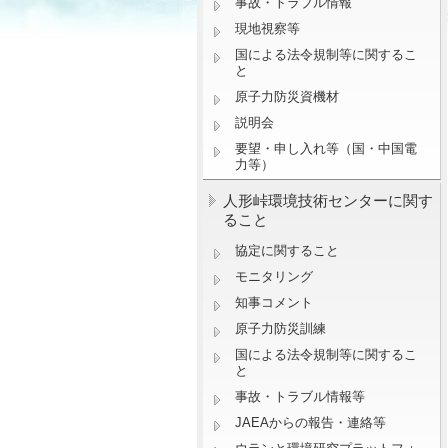
事故・トラブル情報
現地視察等
国による法令規制等に関するこ
と
原子力防災資機材
説明会
要望・申し入れ等（国・中国電
力等）
人形峠環境技術センターに関す
ること
協定に関すること
モニタリング
知事コメント
原子力防災訓練
国による法令規制等に関するこ
と
事故・トラブル情報等
JAEAからの報告・連絡等