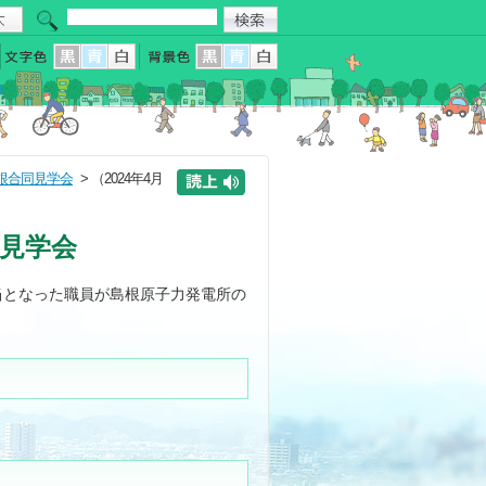
根合同見学会
> （2024年4月
同見学会
当となった職員が島根原子力発電所の