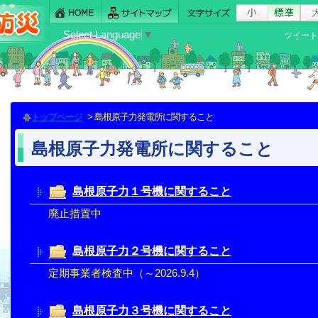
Select Language
▼
ツイート
トップページ
> 島根原子力発電所に関すること
島根原子力発電所に関すること
島根原子力１号機に関すること
廃止措置中
島根原子力２号機に関すること
定期事業者検査中（～2026.9.4）
島根原子力３号機に関すること