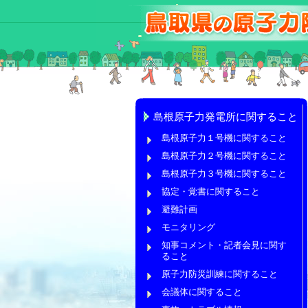
島根原子力発電所に関すること
島根原子力１号機に関すること
島根原子力２号機に関すること
島根原子力３号機に関すること
協定・覚書に関すること
避難計画
モニタリング
知事コメント・記者会見に関す
ること
原子力防災訓練に関すること
会議体に関すること