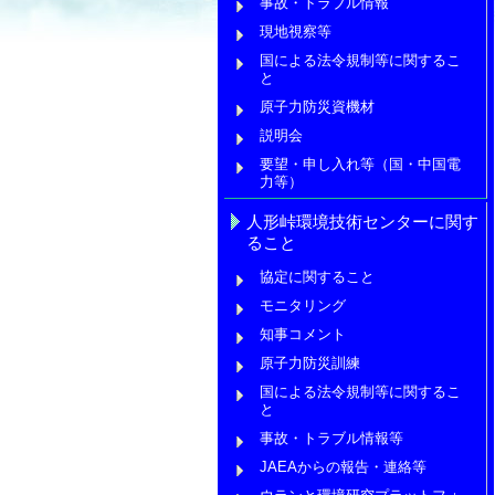
事故・トラブル情報
現地視察等
国による法令規制等に関するこ
と
原子力防災資機材
説明会
要望・申し入れ等（国・中国電
力等）
人形峠環境技術センターに関す
ること
協定に関すること
モニタリング
知事コメント
原子力防災訓練
国による法令規制等に関するこ
と
事故・トラブル情報等
JAEAからの報告・連絡等