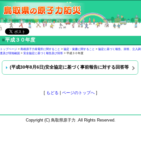
■
平成３０年度
トップページ
>
島根原子力発電所に関すること
>
協定・覚書に関すること
>
協定に基づく報告、回答、立入調
査及び現地確認
>
安全協定に基づく報告及び回答
> 平成３０年度
(平成30年8月6日)安全協定に基づく事前報告に対する回答等
[
もどる
|
ページのトップへ
]
Copyright (C) 鳥取県原子力 .All Rights Reserved.