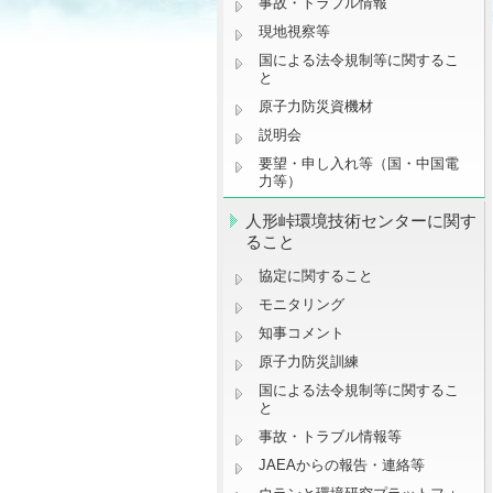
事故・トラブル情報
現地視察等
国による法令規制等に関するこ
と
原子力防災資機材
説明会
要望・申し入れ等（国・中国電
力等）
人形峠環境技術センターに関す
ること
協定に関すること
モニタリング
知事コメント
原子力防災訓練
国による法令規制等に関するこ
と
事故・トラブル情報等
JAEAからの報告・連絡等