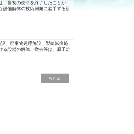
は、当初の使命を終了したことか
な設備解体の技術開発に着手する計
設、廃棄物処理施設、製錬転換施
ける設備の解体、撤去等は、原子炉
。
もどる