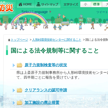
Select Language
▼
ツイート
トップページ
>
人形峠環境技術センターに関すること
> 国による法令規
国による法令規制等に関すること
原子力規制検査等の状況
県は上斎原子力規制事務所から人形峠環境技術センター
て、四半期ごとに報告を受けています。
クリアランスの認可申請
加工施設の廃止措置