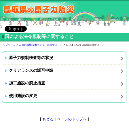
■
国による法令規制等に関すること
トップページ
>
人形峠環境技術センターに関すること
> 国による法令規制等に関すること
原子力規制検査等の状況
クリアランスの認可申請
加工施設の廃止措置
使用施設の変更
[
もどる
|
ページのトップへ
]