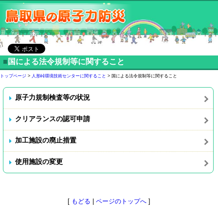
■
国による法令規制等に関すること
トップページ
>
人形峠環境技術センターに関すること
> 国による法令規制等に関すること
原子力規制検査等の状況
クリアランスの認可申請
加工施設の廃止措置
使用施設の変更
[
もどる
|
ページのトップへ
]