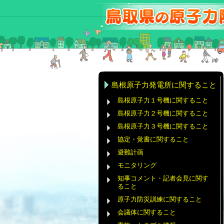
島根原子力発電所に関すること
島根原子力１号機に関すること
島根原子力２号機に関すること
島根原子力３号機に関すること
協定・覚書に関すること
避難計画
モニタリング
知事コメント・記者会見に関す
ること
原子力防災訓練に関すること
会議体に関すること