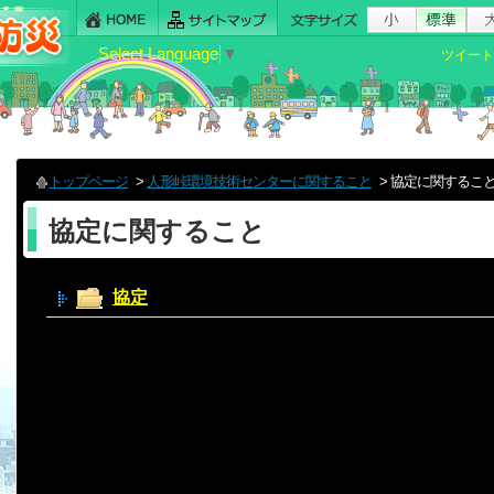
Select Language
▼
ツイート
トップページ
>
人形峠環境技術センターに関すること
> 協定に関するこ
協定に関すること
協定