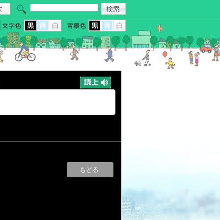
と
もどる