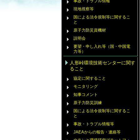
事故・トラブル情報
現地視察等
国による法令規制等に関するこ
と
原子力防災資機材
説明会
要望・申し入れ等（国・中国電
力等）
人形峠環境技術センターに関す
ること
協定に関すること
モニタリング
知事コメント
原子力防災訓練
国による法令規制等に関するこ
と
事故・トラブル情報等
JAEAからの報告・連絡等