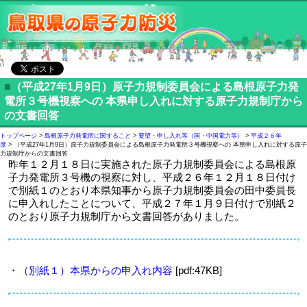
■
（平成27年1月9日）原子力規制委員会による島根原子力発
電所３号機視察への 本県申し入れに対する原子力規制庁から
の文書回答
トップページ
>
島根原子力発電所に関すること
>
要望・申し入れ等（国・中国電力等）
>
平成２６年
度
> （平成27年1月9日）原子力規制委員会による島根原子力発電所３号機視察への 本県申し入れに対する原子
力規制庁からの文書回答
昨年１２月１８日に実施された原子力規制委員会による島根原
子力発電所３号機の視察に対し、平成２６年１２月１８日付け
で別紙１のとおり本県知事から原子力規制委員会の田中委員長
に申入れしたことについて、平成２７年１月９日付けで別紙２
のとおり原子力規制庁から文書回答がありました。
・
（別紙１）本県からの申入れ内容
[pdf:47KB]