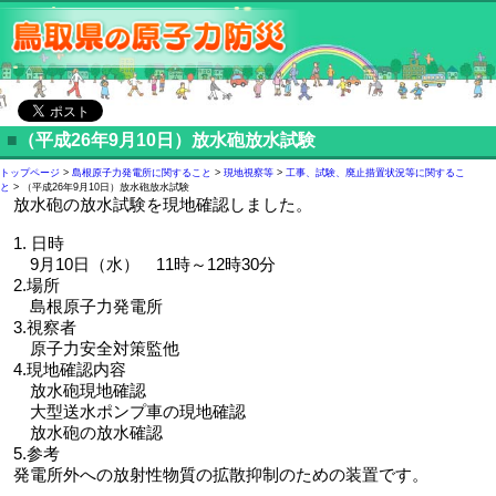
■
（平成26年9月10日）放水砲放水試験
トップページ
>
島根原子力発電所に関すること
>
現地視察等
>
工事、試験、廃止措置状況等に関するこ
と
> （平成26年9月10日）放水砲放水試験
放水砲の放水試験を現地確認しました。
1. 日時
9月10日（水） 11時～12時30分
2.場所
島根原子力発電所
3.視察者
原子力安全対策監他
4.現地確認内容
放水砲現地確認
大型送水ポンプ車の現地確認
放水砲の放水確認
5.参考
発電所外への放射性物質の拡散抑制のための装置です。