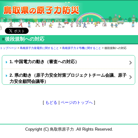
■
後段規制への対応
トップページ
>
島根原子力発電所に関すること
>
島根原子力２号機に関すること
> 後段規制への対応
1. 中国電力の動き（審査への対応）
2. 県の動き（原子力安全対策プロジェクトチーム会議、原子
力安全顧問会議等）
[
もどる
|
ページのトップへ
]
Copyright (C) 鳥取県原子力 .All Rights Reserved.