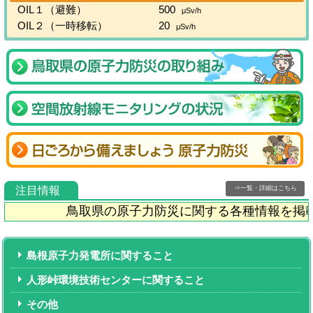
OIL１（避難）
500
μSv/h
OIL２（一時移転）
20
μSv/h
注目情報
⇒一覧・詳細はこちら
鳥取県の原子力防災に関する各種情報を掲載
島根原子力発電所に関すること
人形峠環境技術センターに関すること
その他