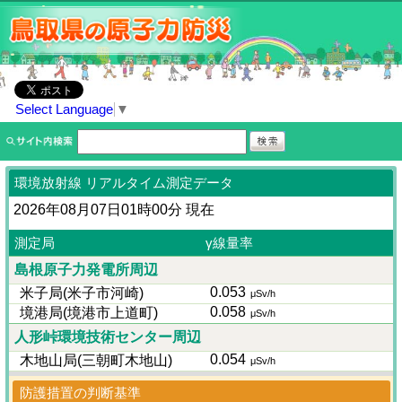
Select Language
▼
環境放射線 リアルタイム測定データ
2026年08月07日01時00分 現在
測定局
γ線量率
島根原子力発電所周辺
0.053
米子局(米子市河崎)
μSv/h
0.058
境港局(境港市上道町)
μSv/h
人形峠環境技術センター周辺
0.054
木地山局(三朝町木地山)
μSv/h
防護措置の判断基準