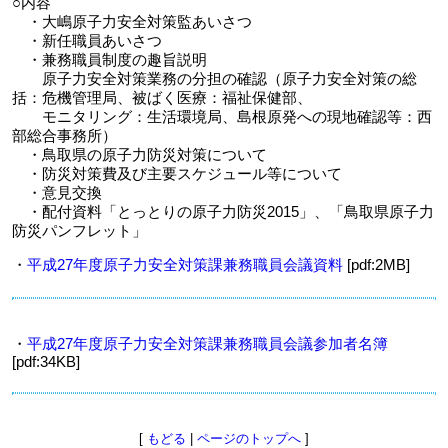
○内容
・大嶋原子力安全対策監あいさつ
・新任職員あいさつ
・兼務職員制度の趣旨説明
原子力安全対策業務の分担の確認（原子力安全対策の総
括：危機管理局、被ばく医療：福祉保健部、
モニタリング：生活環境局、島根原発への現地確認等：西
部総合事務所）
・鳥取県の原子力防災対策について
・防災対策費及び主要スケジュール等について
・意見交換
・配付資料「とっとりの原子力防災2015」、「鳥取県原子力
防災パンフレット」
・
平成27年度原子力安全対策課兼務職員会議資料
[pdf:2MB]
・
平成27年度原子力安全対策課兼務職員会議参加者名簿
[pdf:34KB]
[
もどる
|
ページのトップへ
]