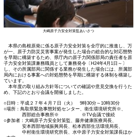
大嶋原子力安全対策監あいさつ
本県の島根原発に係る原子力安全対策を全庁的に推進し、万
が一、原子力防災災害事案が発生した場合の総合的な対応態勢
を早期に構築するため、県庁内の原子力関係部局の責任者を原
子力安全対策課兼務職員として兼務発令〔H24年4月1日～〕
し、その所属部局に関係する業務が発生した場合には、所属部
局内における事案への対処態勢を早期に構築する体制を構築し
ています。
本年度の取り組み方針等についての確認や意見交換を行うた
め、下記のとおり会議を開催しました。
○日時：平成２７年４月７日（火） 9時30分～10時30分
○場所：鳥取県緊急事態対処センター、衛生環境研究所※、
西部総合事務所※ ※TV会議で接続
○参加者：大嶋原子力安全対策監、藤井健康医療局長、
安本西部地域振興局長、松本西部生活環境局長、
中村衛生環境研究所長、水中原子力安全対策課長ほか