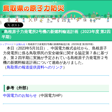
■
島根原子力発電所2号機の新燃料輸送計画（2023年度 第2四
半期）
トップページ
>
お知らせ
> 島根原子力発電所2号機の新燃料輸送計画（2023年度 第2四半期）
本日（2023年5月31日）、中国電力株式会社から、島根原子
力発電所に係る鳥取県民の安全確保に関する協定第７条に基づ
き、第２四半期に実施が予定されている島根原子力発電所２号
機の新燃料輸送計画について連絡がありました。
（
鳥取県の報道提供資料へのリンク
）
参考（外部）
中国電力のお知らせ
（中国電力HP）