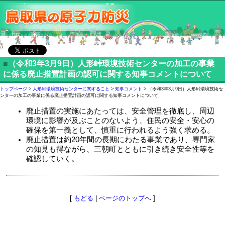
■
（令和3年3月9日）人形峠環境技術センターの加工の事業
に係る廃止措置計画の認可に関する知事コメントについて
トップページ
>
人形峠環境技術センターに関すること
>
知事コメント
> （令和3年3月9日）人形峠環境技術セ
ンターの加工の事業に係る廃止措置計画の認可に関する知事コメントについて
廃止措置の実施にあたっては、安全管理を徹底し、周辺
環境に影響が及ぶことのないよう、住民の安全・安心の
確保を第一義として、慎重に行われるよう強く求める。
廃止措置は約20年間の長期にわたる事業であり、専門家
の知見も得ながら、三朝町とともに引き続き安全性等を
確認していく。
[
もどる
|
ページのトップへ
]