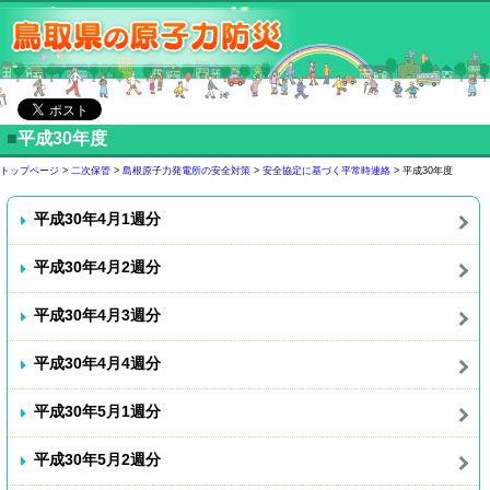
■
平成30年度
トップページ
>
二次保管
>
島根原子力発電所の安全対策
>
安全協定に基づく平常時連絡
> 平成30年度
平成30年4月1週分
平成30年4月2週分
平成30年4月3週分
平成30年4月4週分
平成30年5月1週分
平成30年5月2週分