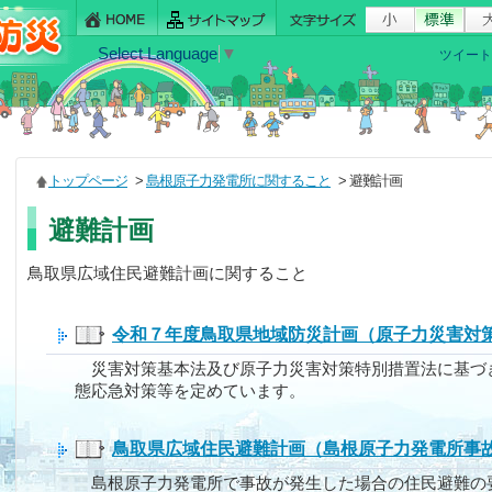
Select Language
▼
ツイート
トップページ
>
島根原子力発電所に関すること
> 避難計画
避難計画
鳥取県広域住民避難計画に関すること
令和７年度鳥取県地域防災計画（原子力災害対
災害対策基本法及び原子力災害対策特別措置法に基づ
態応急対策等を定めています。
鳥取県広域住民避難計画（島根原子力発電所事
島根原子力発電所で事故が発生した場合の住民避難の