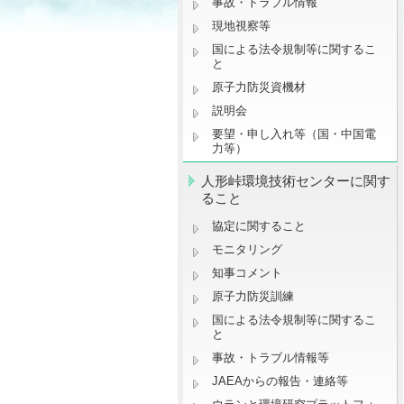
事故・トラブル情報
現地視察等
国による法令規制等に関するこ
と
原子力防災資機材
説明会
要望・申し入れ等（国・中国電
力等）
人形峠環境技術センターに関す
ること
協定に関すること
モニタリング
知事コメント
原子力防災訓練
国による法令規制等に関するこ
と
事故・トラブル情報等
JAEAからの報告・連絡等