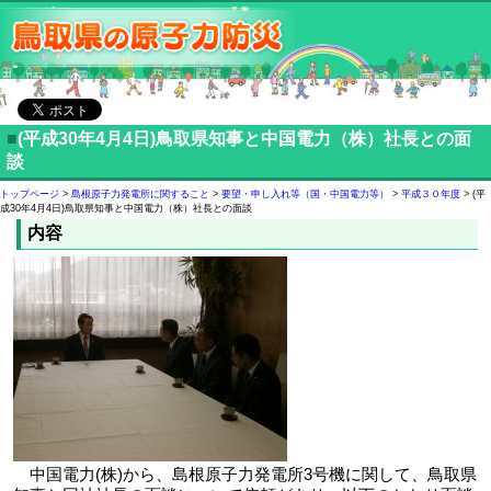
■
(平成30年4月4日)鳥取県知事と中国電力（株）社長との面
談
トップページ
>
島根原子力発電所に関すること
>
要望・申し入れ等（国・中国電力等）
>
平成３０年度
> (平
成30年4月4日)鳥取県知事と中国電力（株）社長との面談
内容
中国電力(株)から、島根原子力発電所3号機に関して、鳥取県