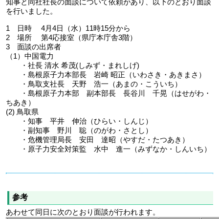
知事と同社社長の面談について依頼があり、以下のとおり面談
を行いました。
1 日時 4月4日（水）11時15分から
2 場所 第4応接室（県庁本庁舎3階）
3 面談の出席者
（1）中国電力
・社長 清水 希茂(しみず・まれしげ)
・島根原子力本部長 岩崎 昭正（いわさき・あきまさ）
・鳥取支社長 天野 浩一（あまの・こういち）
・島根原子力本部 副本部長 長谷川 千晃（はせがわ・
ちあき）
(2) 鳥取県
・知事 平井 伸治（ひらい・しんじ）
・副知事 野川 聡（のがわ・さとし）
・危機管理局長 安田 達昭（やすだ・たつあき）
・原子力安全対策監 水中 進一（みずなか・しんいち）
参考
あわせて同日に次のとおり面談が行われます。