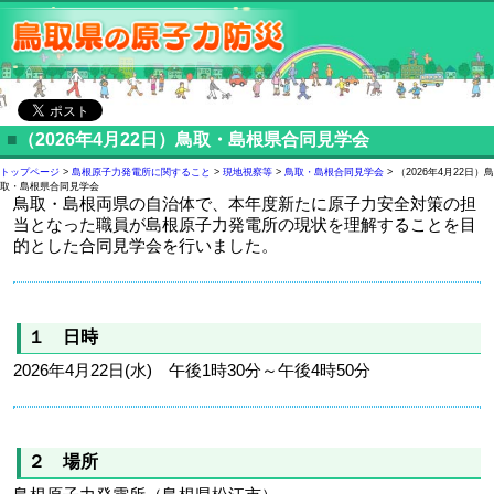
■
（2026年4月22日）鳥取・島根県合同見学会
トップページ
>
島根原子力発電所に関すること
>
現地視察等
>
鳥取・島根合同見学会
> （2026年4月22日）鳥
取・島根県合同見学会
鳥取・島根両県の自治体で、本年度新たに原子力安全対策の担
当となった職員が島根原子力発電所の現状を理解することを目
的とした合同見学会を行いました。
１ 日時
2026年4月22日(水) 午後1時30分～午後4時50分
２ 場所