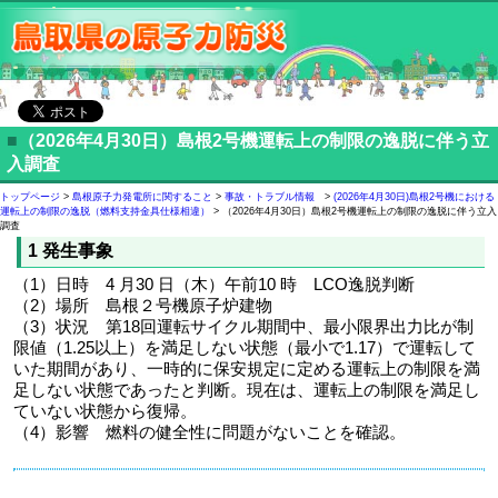
■
（2026年4月30日）島根2号機運転上の制限の逸脱に伴う立
入調査
トップページ
>
島根原子力発電所に関すること
>
事故・トラブル情報
>
(2026年4月30日)島根2号機における
運転上の制限の逸脱（燃料支持金具仕様相違）
> （2026年4月30日）島根2号機運転上の制限の逸脱に伴う立入
調査
1 発生事象
（1）日時 4 月30 日（木）午前10 時 LCO逸脱判断
（2）場所 島根２号機原子炉建物
（3）状況 第18回運転サイクル期間中、最小限界出力比が制
限値（1.25以上）を満足しない状態（最小で1.17）で運転して
いた期間があり、一時的に保安規定に定める運転上の制限を満
足しない状態であったと判断。現在は、運転上の制限を満足し
ていない状態から復帰。
（4）影響 燃料の健全性に問題がないことを確認。