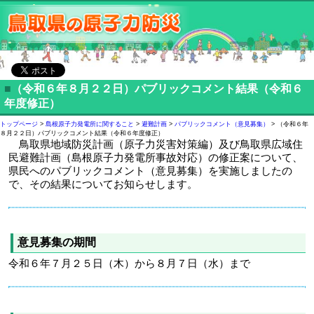
■
（令和６年８月２２日）パブリックコメント結果（令和６
年度修正）
トップページ
>
島根原子力発電所に関すること
>
避難計画
>
パブリックコメント（意見募集）
> （令和６年
８月２２日）パブリックコメント結果（令和６年度修正）
鳥取県地域防災計画（原子力災害対策編）及び鳥取県広域住
民避難計画（島根原子力発電所事故対応）の修正案について、
県民へのパブリックコメント（意見募集）を実施しましたの
で、その結果についてお知らせします。
意見募集の期間
令和６年７月２５日（木）から８月７日（水）まで