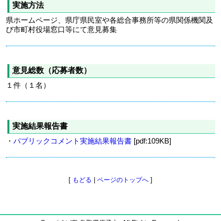
実施方法
県ホームページ、県庁県民室や各総合事務所等の県関係機関及
び市町村役場窓口等にて意見募集
意見総数（応募者数）
１件（１名）
実施結果報告書
・
パブリックコメント実施結果報告書
[pdf:109KB]
[
もどる
|
ページのトップへ
]