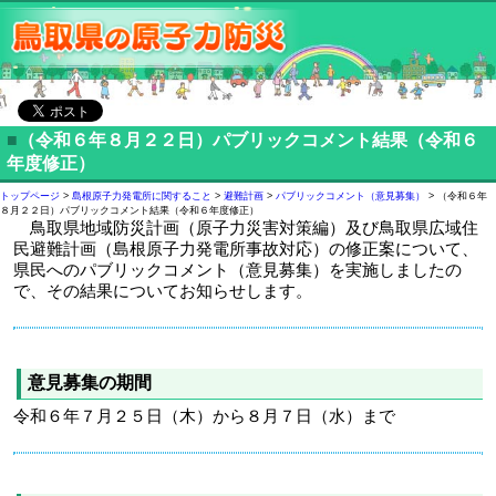
■
（令和６年８月２２日）パブリックコメント結果（令和６
年度修正）
トップページ
>
島根原子力発電所に関すること
>
避難計画
>
パブリックコメント（意見募集）
> （令和６年
８月２２日）パブリックコメント結果（令和６年度修正）
鳥取県地域防災計画（原子力災害対策編）及び鳥取県広域住
民避難計画（島根原子力発電所事故対応）の修正案について、
県民へのパブリックコメント（意見募集）を実施しましたの
で、その結果についてお知らせします。
意見募集の期間
令和６年７月２５日（木）から８月７日（水）まで