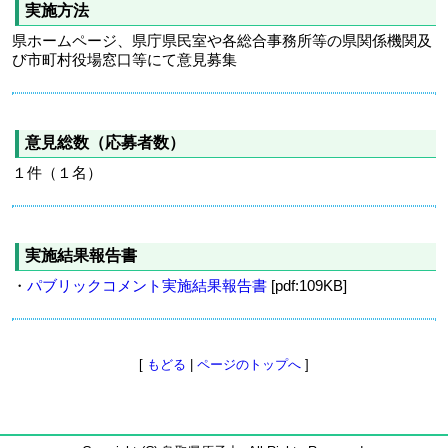
実施方法
県ホームページ、県庁県民室や各総合事務所等の県関係機関及
び市町村役場窓口等にて意見募集
意見総数（応募者数）
１件（１名）
実施結果報告書
・
パブリックコメント実施結果報告書
[pdf:109KB]
[
もどる
|
ページのトップへ
]