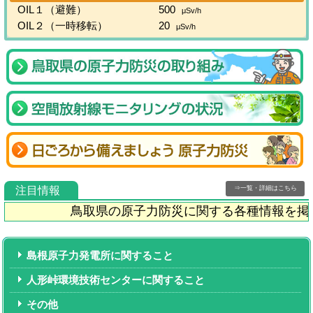
OIL１（避難）
500
μSv/h
OIL２（一時移転）
20
μSv/h
注目情報
⇒一覧・詳細はこちら
鳥取県の原子力防災に関する各種情報を掲
島根原子力発電所に関すること
人形峠環境技術センターに関すること
その他