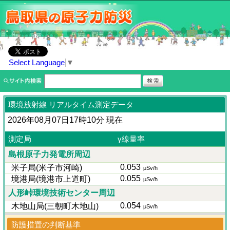
Select Language
▼
環境放射線 リアルタイム測定データ
2026年08月07日17時10分 現在
測定局
γ線量率
島根原子力発電所周辺
0.053
米子局(米子市河崎)
μSv/h
0.055
境港局(境港市上道町)
μSv/h
人形峠環境技術センター周辺
0.054
木地山局(三朝町木地山)
μSv/h
防護措置の判断基準